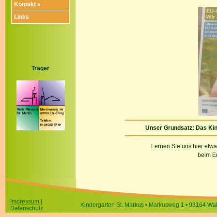
Kontakt »
Links
Träger
Unser Grundsatz: Das Kind
Lernen Sie uns hier etw
beim En
Impressum
|
Kindergarten St. Markus • Markusweg 1 • 93164 Walde
Datenschutz