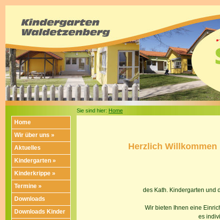
Sie sind hier:
Home
Home
Wir über uns »
Herzlich Willkommen
Aktuelles
Kindergarten »
Kinderkrippe »
Termine »
des Kath. Kindergarten und d
Downloads
Wir bieten Ihnen eine Einric
Downloads Kinder
es indiv