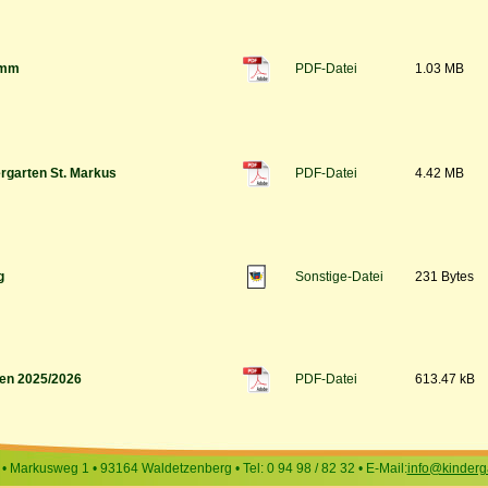
amm
PDF-Datei
1.03 MB
rgarten St. Markus
PDF-Datei
4.42 MB
g
Sonstige-Datei
231 Bytes
en 2025/2026
PDF-Datei
613.47 kB
• Markusweg 1 • 93164 Waldetzenberg • Tel: 0 94 98 / 82 32 • E-Mail:
info@kinderg