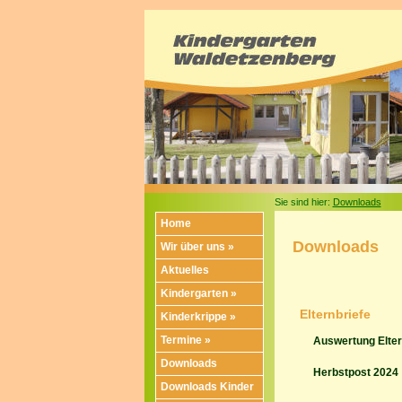
Sie sind hier:
Downloads
Home
Downloads
Wir über uns »
Aktuelles
Kindergarten »
Elternbriefe
Kinderkrippe »
Termine »
Auswertung Elte
Downloads
Herbstpost 2024
Downloads Kinder