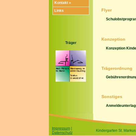
Kontakt »
Flyer
Links
Schulobstprogr
Konzeption
Träger
Konzeption Kinde
Trägerordnung
Gebührenordnun
Sonstiges
Anmeldeunterlag
Impressum
|
Kindergarten St. Markus 
Datenschutz