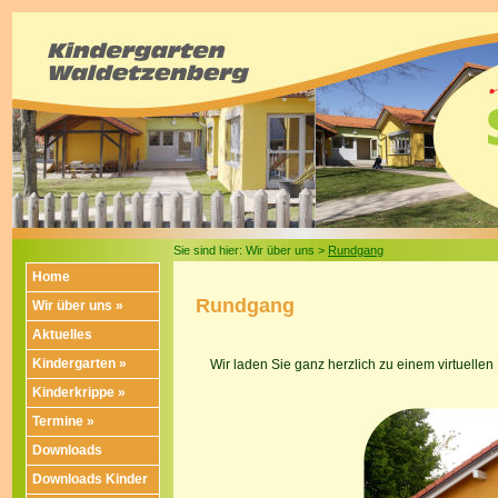
Sie sind hier: Wir über uns >
Rundgang
Home
Rundgang
Wir über uns »
Aktuelles
Kindergarten »
Wir laden Sie ganz herzlich zu einem virtuell
Kinderkrippe »
Termine »
Downloads
Downloads Kinder