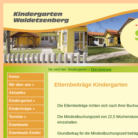
Sie sind hier: Kindergarten >
Elternbeiträge
Home
Elternbeiträge Kindergarten
Wir über uns »
Aktuelles
Kindergarten »
Die Elternbeiträge richten sich nach Ihrer Buchu
Kinderkrippe »
Termine »
Die Mindestbuchungszeit von 22,5 Wochenstunde
einzuhalten.
Downloads
Downloads Kinder
Grundbetrag für die Mindestbuchungszeit beträg